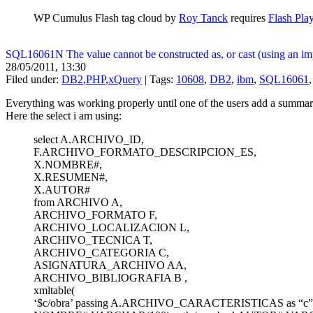
WP Cumulus Flash tag cloud by
Roy Tanck
requires
Flash Pla
SQL16061N The value cannot be constructed as, or cast (using an im
28/05/2011, 13:30
Filed under:
DB2
,
PHP
,
xQuery
| Tags:
10608
,
DB2
,
ibm
,
SQL16061
Everything was working properly until one of the users add a summary 
Here the select i am using:
select A.ARCHIVO_ID,
F.ARCHIVO_FORMATO_DESCRIPCION_ES,
X.NOMBRE#,
X.RESUMEN#,
X.AUTOR#
from ARCHIVO A,
ARCHIVO_FORMATO F,
ARCHIVO_LOCALIZACION L,
ARCHIVO_TECNICA T,
ARCHIVO_CATEGORIA C,
ASIGNATURA_ARCHIVO AA,
ARCHIVO_BIBLIOGRAFIA B ,
xmltable(
‘$c/obra’ passing A.ARCHIVO_CARACTERISTICAS as “c”