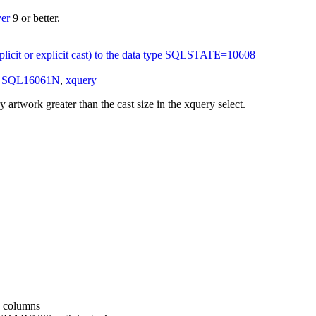
yer
9 or better.
plicit or explicit cast) to the data type SQLSTATE=10608
,
SQL16061N
,
xquery
artwork greater than the cast size in the xquery select.
 columns