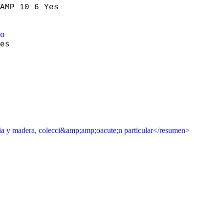
AMP 10 6 Yes
o
es
a y madera, colecci&amp;amp;oacute;n particular</resumen>