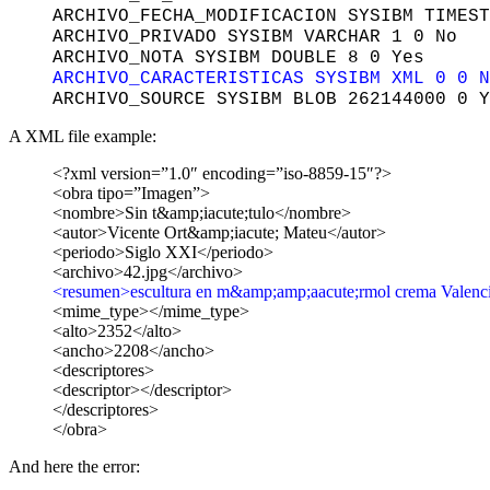
ARCHIVO_FECHA_MODIFICACION SYSIBM TIMEST
ARCHIVO_PRIVADO SYSIBM VARCHAR 1 0 No
ARCHIVO_NOTA SYSIBM DOUBLE 8 0 Yes
ARCHIVO_CARACTERISTICAS SYSIBM XML 0 0 N
ARCHIVO_SOURCE SYSIBM BLOB 262144000 0 Y
A XML file example:
<?xml version=”1.0″ encoding=”iso-8859-15″?>
<obra tipo=”Imagen”>
<nombre>Sin t&amp;iacute;tulo</nombre>
<autor>Vicente Ort&amp;iacute; Mateu</autor>
<periodo>Siglo XXI</periodo>
<archivo>42.jpg</archivo>
<resumen>escultura en m&amp;amp;aacute;rmol crema Valenci
<mime_type></mime_type>
<alto>2352</alto>
<ancho>2208</ancho>
<descriptores>
<descriptor></descriptor>
</descriptores>
</obra>
And here the error: