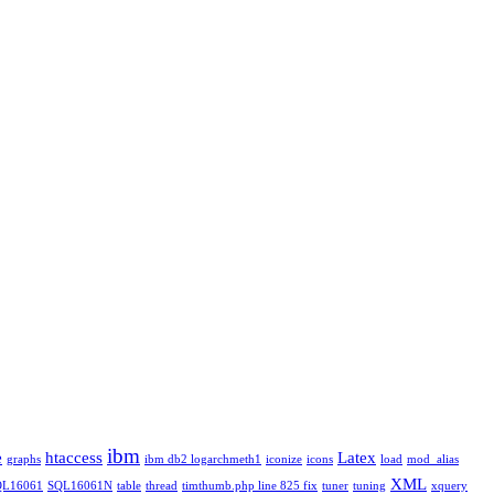
ibm
e
htaccess
Latex
graphs
ibm db2 logarchmeth1
iconize
icons
load
mod_alias
XML
QL16061
SQL16061N
table
thread
timthumb.php line 825 fix
tuner
tuning
xquery