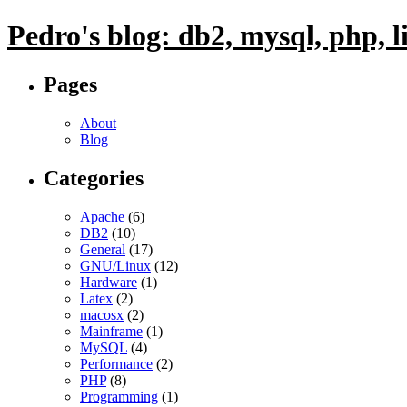
Pedro's blog: db2, mysql, php, 
Pages
About
Blog
Categories
Apache
(6)
DB2
(10)
General
(17)
GNU/Linux
(12)
Hardware
(1)
Latex
(2)
macosx
(2)
Mainframe
(1)
MySQL
(4)
Performance
(2)
PHP
(8)
Programming
(1)