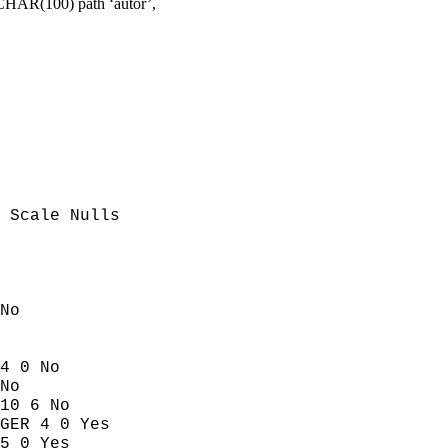
R(100) path ‘autor’,
 Scale Nulls
No
4 0 No
No
10 6 No
GER 4 0 Yes
5 0 Yes