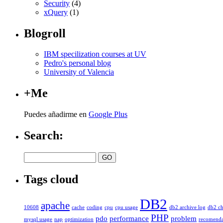
Security
(4)
xQuery
(1)
Blogroll
IBM specilization courses at UV
Pedro's personal blog
University of Valencia
+Me
Puedes añadirme en
Google Plus
Search:
Tags cloud
DB2
apache
10608
cache
coding
cpu
cpu usage
db2 archive log
db2 ch
PHP
pdo
performance
problem
mysql usage
nap
optimization
recomenda