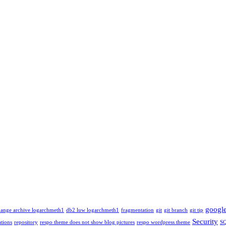
googl
ange archive logarchmeth1
db2 luw logarchmeth1
fragmentation
git
git branch
git tip
Security
tions
repository
respo theme does not show blog pictures
respo wordpress theme
S