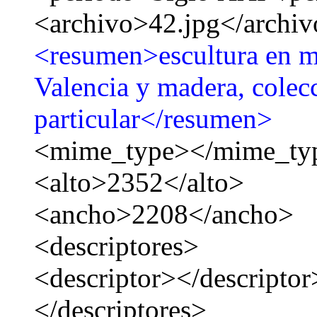
<archivo>42.jpg</archi
<resumen>escultura en 
Valencia y madera, cole
particular</resumen>
<mime_type></mime_ty
<alto>2352</alto>
<ancho>2208</ancho>
<descriptores>
<descriptor></descriptor
</descriptores>