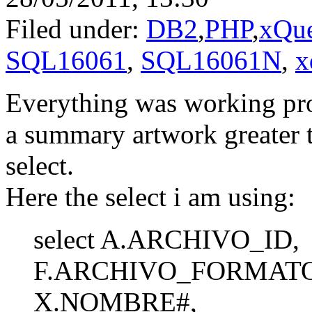
Filed under:
DB2
,
PHP
,
xQu
SQL16061
,
SQL16061N
,
x
Everything was working prop
a summary artwork greater t
select.
Here the select i am using:
select A.ARCHIVO_ID,
F.ARCHIVO_FORMATO
X.NOMBRE#,