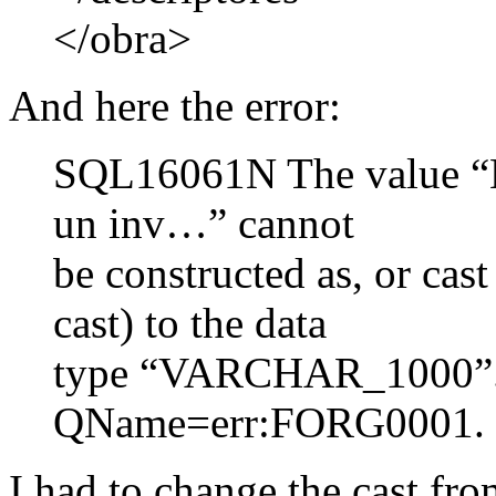
</obra>
And here the error:
SQL16061N The value “El
un inv…” cannot
be constructed as, or cast
cast) to the data
type “VARCHAR_1000”.
QName=err:FORG0001.
I had to change the cast