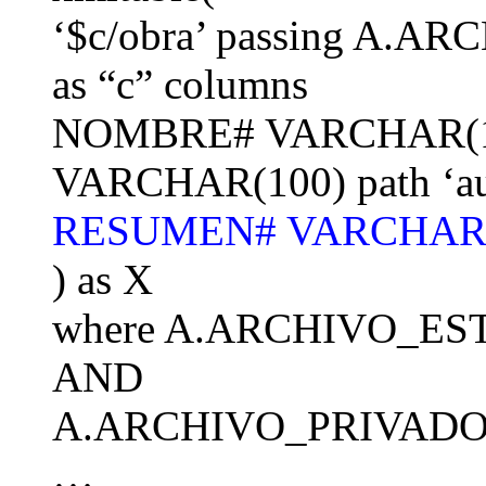
‘$c/obra’ passing A
as “c” columns
NOMBRE# VARCHAR(10
VARCHAR(100) path ‘au
RESUMEN# VARCHAR(10
) as X
where A.ARCHIVO_ES
AND
A.ARCHIVO_PRIVADO 
…