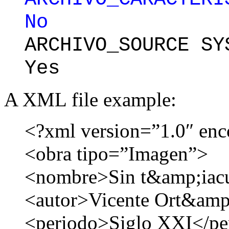
No
ARCHIVO_SOURCE SY
Yes
A XML file example:
<?xml version=”1.0″ en
<obra tipo=”Imagen”>
<nombre>Sin t&amp;iacu
<autor>Vicente Ort&amp;
<periodo>Siglo XXI</pe