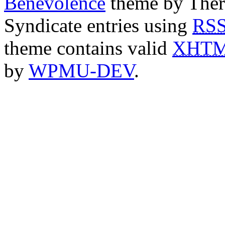
Benevolence
theme by Ther
Syndicate entries using
RS
theme contains valid
XHT
by
WPMU-DEV
.